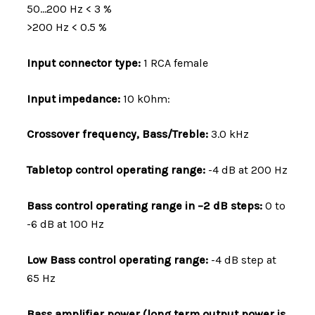
50...200 Hz < 3 %
>200 Hz < 0.5 %
Input connector type:
1 RCA female
Input impedance:
10 kOhm:
Crossover frequency, Bass/Treble:
3.0 kHz
Tabletop control operating range:
-4 dB at 200 Hz
Bass control operating range in –2 dB steps:
0 to
-6 dB at 100 Hz
Low Bass control operating range:
-4 dB step at
65 Hz
Bass amplifier power (long term output power is