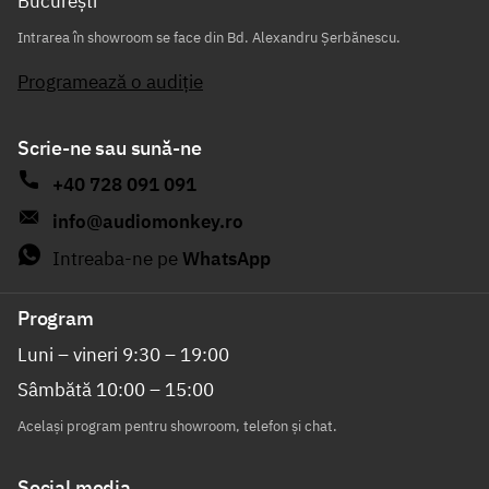
București
Intrarea în showroom se face din Bd. Alexandru Șerbănescu.
Programează o audiție
Scrie-ne sau sună-ne
+40 728 091 091
info@audiomonkey.ro
Intreaba-ne pe
WhatsApp
Program
Luni – vineri 9:30 – 19:00
Sâmbătă 10:00 – 15:00
Același program pentru showroom, telefon și chat.
Social media