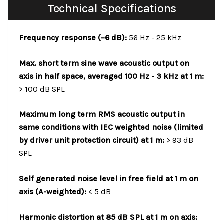
Technical Specifications
Frequency response (–6 dB):
56 Hz - 25 kHz
Max. short term sine wave acoustic output on
axis in half space, averaged 100 Hz - 3 kHz
at 1 m:
> 100 dB SPL
Maximum long term RMS acoustic output in
same conditions with IEC weighted noise (limited
by
driver unit protection circuit) at 1 m:
> 93 dB
SPL
Self generated noise level in free field at 1 m on
axis (A-weighted):
< 5 dB
Harmonic distortion at 85 dB SPL at 1 m on axis: