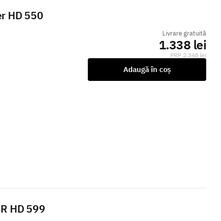
er HD 550
Livrare gratuită
1.338 lei
2.348 lei
Adaugă în coș
ER HD 599