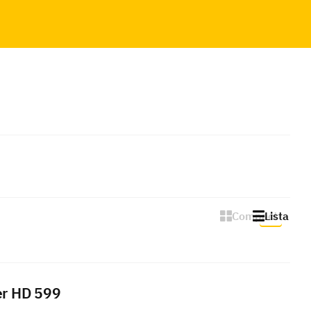
Compact
Lista
er HD 599