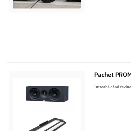
Pachet PROM
Întreabă când revin