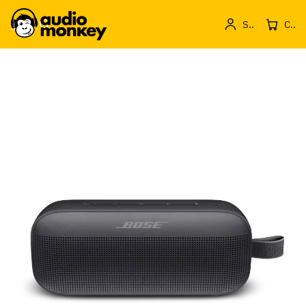
Sign in
Cos de produse