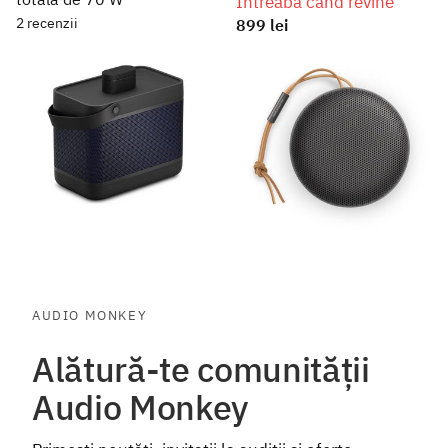
Întreabă când revine
2
recenzii
899 lei
1.499 lei
În stoc
De la
2.219 lei
Vezi oferta REsigilate
De la 2.149 lei
Vezi opțiuni
Vezi opțiuni
AUDIO MONKEY
Alătură-te comunității
Audio Monkey