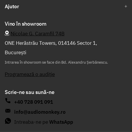
Ajutor
Vino în showroom
Nicolae G. Caramfil 74B
ONE Herăstrău Towers, 014146 Sector 1,
București
Intrarea în showroom se face din Bd. Alexandru Șerbănescu.
Programează o audiție
Scrie-ne sau sună-ne
+40 728 091 091
info@audiomonkey.ro
Intreaba-ne pe
WhatsApp