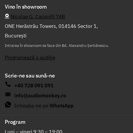
Vino în showroom
Nicolae G. Caramfil 74B
ONE Herăstrău Towers, 014146 Sector 1,
București
Intrarea în showroom se face din Bd. Alexandru Șerbănescu.
Programează o audiție
Scrie-ne sau sună-ne
+40 728 091 091
info@audiomonkey.ro
Intreaba-ne pe
WhatsApp
Program
Luni – vineri 9:30 – 19:00