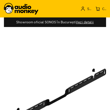
Sign in
Cos de produse
Showroom oficial SONOS în București
Vezi detalii