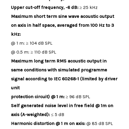
Upper cut-off frequency, -6 dB:
≥ 25 kHz
Maximum short term sine wave acoustic output
on axis in half space, averaged from 100 Hz to 3
kHz:
@ 1 m: ≥ 104 dB SPL
@ 0.5 m: ≥ 110 dB SPL
Maximum long term RMS acoustic output in
same conditions with simulated programme
signal according to IEC 60268-1 (limited by driver
unit
protection circuit) @ 1 m:
≥ 96 dB SPL
Self generated noise level in free field @ 1m on
axis (A-weighted):
≤ 5 dB
Harmonic distortion @ 1 m on axis:
@ 85 dB SPL