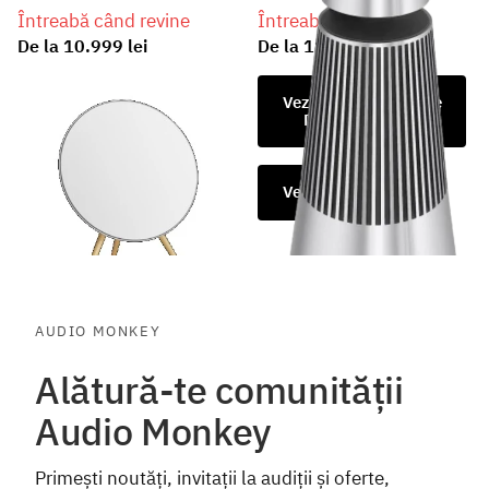
Întreabă când revine
Întreabă când revine
De la
10.999 lei
De la
11.499 lei
Vezi oferta REsigilate
De la 10.299 lei
Vezi opțiuni
Vezi opțiuni
AUDIO MONKEY
Alătură-te comunității
Audio Monkey
Primești noutăți, invitații la audiții și oferte,