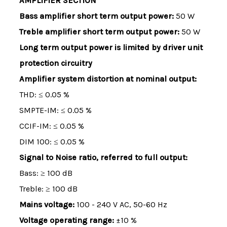
AMPLIFIER SECTION
Bass amplifier short term output power:
50 W
Treble amplifier short term output power:
50 W
Long term output power is limited by driver unit
protection circuitry
Amplifier system distortion at nominal output:
THD: ≤ 0.05 %
SMPTE-IM: ≤ 0.05 %
CCIF-IM: ≤ 0.05 %
DIM 100: ≤ 0.05 %
Signal to Noise ratio, referred to full output:
Bass: ≥ 100 dB
Treble: ≥ 100 dB
Mains voltage:
100 - 240 V AC, 50-60 Hz
Voltage operating range:
±10 %