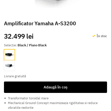
Amplificator Yamaha A-S3200
32.499 lei
În stoc
Selecție:
Black / Piano Black
Black / Piano Black
Silver / Piano Black
Livrare gratuită
Adaugă în coș
Transformator toroidal mare
Mechanical Ground Concept maximizeaza rigiditatea si reduce
vibratiile nedorite