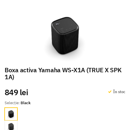
Boxa activa Yamaha WS-X1A (TRUE X SPK
1A)
849 lei
În stoc
Selecție:
Black
Black
Carbon Grey