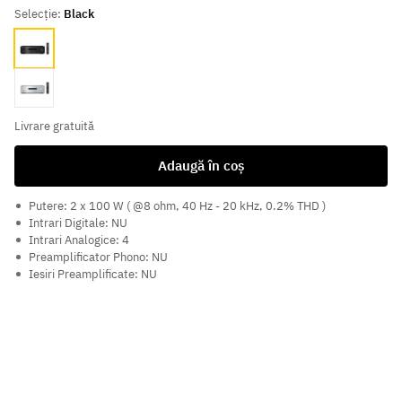
Selecție:
Black
Black
Silver
Livrare gratuită
Adaugă în coș
Putere: 2 x 100 W ( @8 ohm, 40 Hz - 20 kHz, 0.2% THD )
Intrari Digitale: NU
Intrari Analogice: 4
Preamplificator Phono: NU
Iesiri Preamplificate: NU