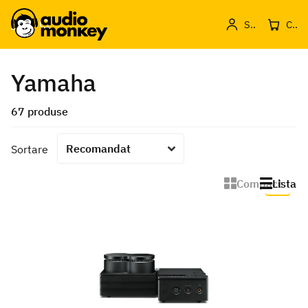
Sign in
Cos de produse
Yamaha
67 produse
Sortare
Compact
Lista