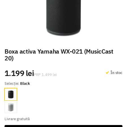
Boxa activa Yamaha WX-021 (MusicCast
20)
1.199 lei
În stoc
1.499 lei
Selecție:
Black
Black
White
Livrare gratuită