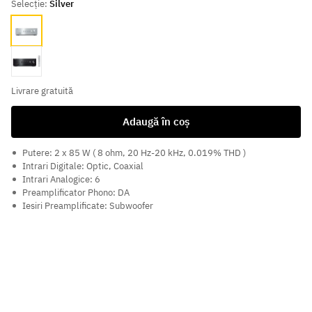
Selecție:
Silver
Silver
Black
Livrare gratuită
Adaugă în coș
Putere: 2 x 85 W ( 8 ohm, 20 Hz-20 kHz, 0.019% THD )
Intrari Digitale: Optic, Coaxial
Intrari Analogice: 6
Preamplificator Phono: DA
Iesiri Preamplificate: Subwoofer