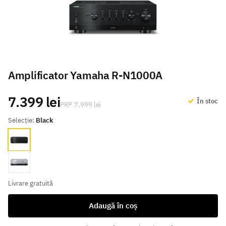
Amplificator Yamaha R-N1000A
7.399 lei
În stoc
7.999 lei
Selecție:
Black
Black
Silver
Livrare gratuită
Adaugă în coș