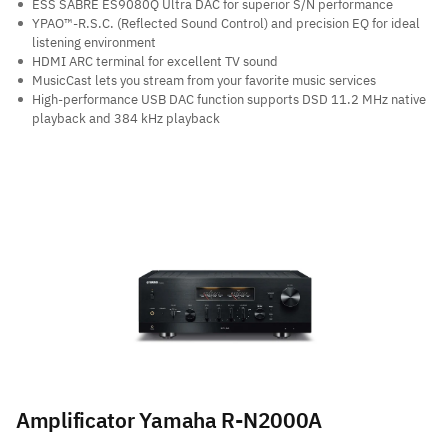
ESS SABRE ES9080Q Ultra DAC for superior S/N performance
YPAO™-R.S.C. (Reflected Sound Control) and precision EQ for ideal
listening environment
HDMI ARC terminal for excellent TV sound
MusicCast lets you stream from your favorite music services
High-performance USB DAC function supports DSD 11.2 MHz native
playback and 384 kHz playback
Amplificator Yamaha R-N2000A