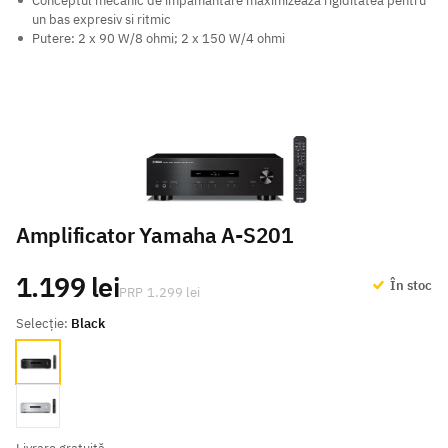
Conceptul mecanic de impamantare maximizeaza rigiditatea pentru
un bas expresiv si ritmic
Putere: 2 x 90 W/8 ohmi; 2 x 150 W/4 ohmi
Amplificator Yamaha A-S201
1.199 lei
În stoc
1.299 lei
Selecție:
Black
Black
Silver