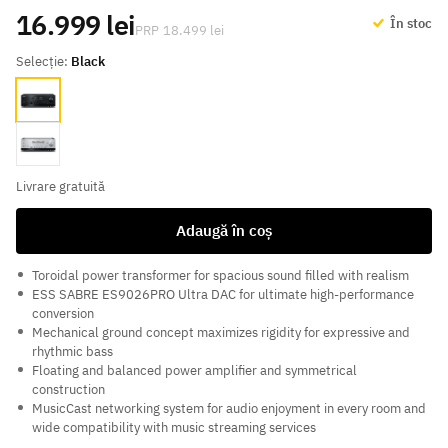
16.999 lei
În stoc
18.499 lei
Selecție:
Black
Black
Silver
Livrare gratuită
Adaugă în coș
Toroidal power transformer for spacious sound filled with realism
ESS SABRE ES9026PRO Ultra DAC for ultimate high-performance
conversion
Mechanical ground concept maximizes rigidity for expressive and
rhythmic bass
Floating and balanced power amplifier and symmetrical
construction
MusicCast networking system for audio enjoyment in every room and
wide compatibility with music streaming services