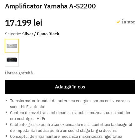
Amplificator Yamaha A-S2200
17.199 lei
În stoc
Selecție:
Silver / Piano Black
Silver / Piano Black
Black / Piano Black
Livrare gratuită
Adaugă în coș
Transformator toroidal de putere cu energie enorma ce livreaza un
sunet Hi-Fi autentic
Contorii de nivel transmit dinamica si pulsul muzical, cu un nod din
era nostalgica Hi-Fi
Cablurile groase pentru conexiunea de masa contribuie la design-ul
de impedanta redusa pentru un sound stage larg si deschis
Conceptul de impamantare mecanica maximizeaza rigiditatea