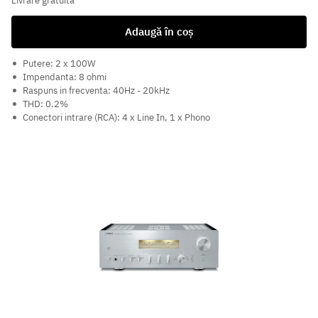
Livrare gratuită
Adaugă în coș
Putere: 2 x 100W
Impendanta: 8 ohmi
Raspuns in frecventa: 40Hz - 20kHz
THD: 0.2%
Conectori intrare (RCA): 4 x Line In, 1 x Phono