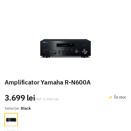
Amplificator Yamaha R-N600A
3.699 lei
În stoc
3.999 lei
Selecție:
Black
Black
Silver