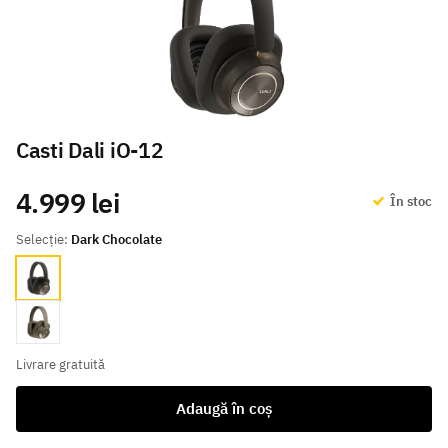
Casti Dali iO-12
4.999 lei
În stoc
Selecție:
Dark Chocolate
Dark Chocolate
Mocha Grey
Livrare gratuită
Adaugă în coș