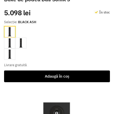
5.098 lei
În stoc
Selecție:
BLACK ASH
BLACK ASH
Natural Oak
White
walnut
Livrare gratuită
Adaugă în coș