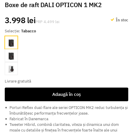
Boxe de raft DALI OPTICON 1 MK2
3.998 lei
În stoc
4.499 lei
Selecție:
Tabacco
Tabacco
Black
White
Livrare gratuită
Adaugă în coș
Porturi Reflex dual-flare ale seriei OPTICON MK2 reduc turbulența și
îmbunătățesc performanța frecvențelor joase.
Fabricat în Danemarca
Tweeter Hibrid, combină claritatea, viteza și dinamica unui dom
moale cu detaliile și finețea în frecvențele foarte înalte ale unui