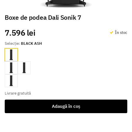
Boxe de podea Dali Sonik 7
7.596 lei
În stoc
Selecție:
BLACK ASH
BLACK ASH
White
walnut
Natural Oak
Livrare gratuită
Adaugă în coș