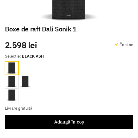
Boxe de raft Dali Sonik 1
2.598 lei
În stoc
Selecție:
BLACK ASH
BLACK ASH
walnut
Natural Oak
White
Livrare gratuită
Adaugă în coș