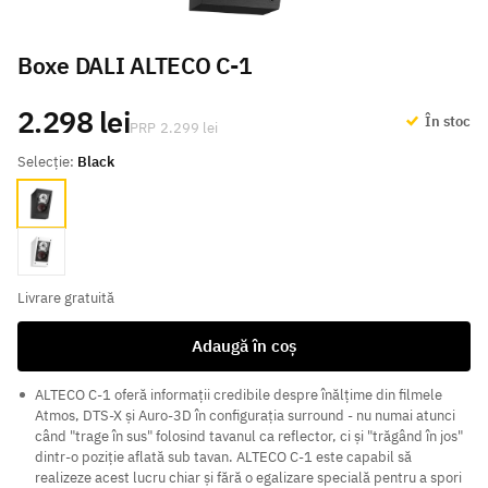
Boxe DALI ALTECO C-1
2.298 lei
În stoc
2.299 lei
Selecție:
Black
Black
White
Livrare gratuită
Adaugă în coș
ALTECO C-1 oferă informații credibile despre înălțime din filmele
Atmos, DTS-X și Auro-3D în configurația surround - nu numai atunci
când "trage în sus" folosind tavanul ca reflector, ci și "trăgând în jos"
dintr-o poziție aflată sub tavan. ALTECO C-1 este capabil să
realizeze acest lucru chiar și fără o egalizare specială pentru a spori