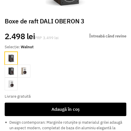
Boxe de raft DALI OBERON 3
2.498 lei
Întreabă când revine
3.499 lei
Selecție:
Walnut
Walnut
Black
Oak
White
Livrare gratuită
Adaugă în coș
Design contemporan: Marginile rotunjite și materialul grilei adaugă
un aspect modern, completat de baza din aluminiu elegantă la