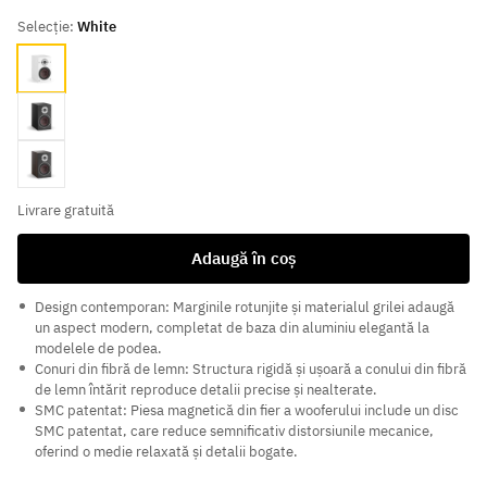
Selecție:
White
White
Black
Walnut
Livrare gratuită
Adaugă în coș
Design contemporan: Marginile rotunjite și materialul grilei adaugă
un aspect modern, completat de baza din aluminiu elegantă la
modelele de podea.
Conuri din fibră de lemn: Structura rigidă și ușoară a conului din fibră
de lemn întărit reproduce detalii precise și nealterate.
SMC patentat: Piesa magnetică din fier a wooferului include un disc
SMC patentat, care reduce semnificativ distorsiunile mecanice,
oferind o medie relaxată și detalii bogate.