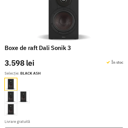
Boxe de raft Dali Sonik 3
3.598 lei
În stoc
Selecție:
BLACK ASH
BLACK ASH
White
Natural Oak
walnut
Livrare gratuită