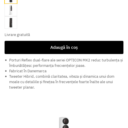
White
Tabacco
Livrare gratuită
Adaugă în coș
Porturi Reflex dual-flare ale seriei OPTICON MK2 reduc turbulența și
îmbunătățesc performanța frecvențelor joase.
Fabricat în Danemarca
Tweeter Hibrid, combină claritatea, viteza și dinamica unui dom
moale cu detaliile și finețea în frecvențele foarte înalte ale unui
tweeter planar.