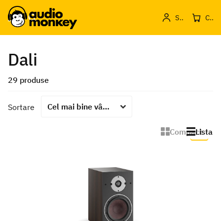
Sign in
Cos de produse
Dali
29 produse
Sortare
Compact
Lista