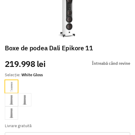
Boxe de podea Dali Epikore 11
219.998 lei
Întreabă când revine
Selecție:
White Gloss
White Gloss
Walnut Gloss
Black Gloss
Maroon Gloss
Livrare gratuită