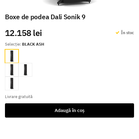
Boxe de podea Dali Sonik 9
12.158 lei
În stoc
Selecție:
BLACK ASH
BLACK ASH
walnut
White
Natural Oak
Livrare gratuită
Adaugă în coș