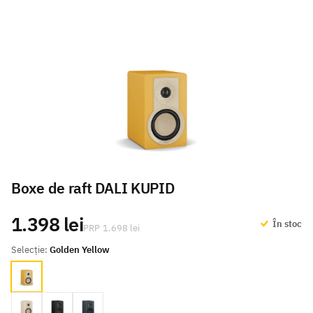
Boxe de raft DALI KUPID
1.398 lei
În stoc
1.698 lei
Selecție:
Golden Yellow
Golden Yellow
Caramel White
Black Ash
Chilly Blue