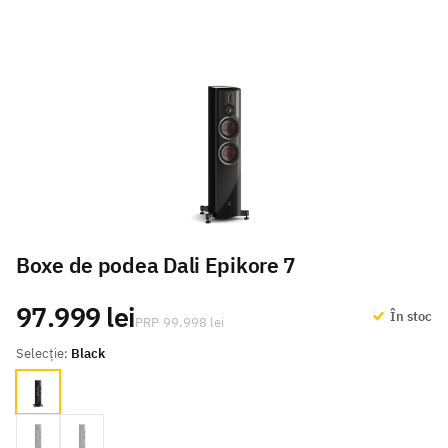
Boxe de podea Dali Epikore 7
97.999 lei
În stoc
99.998 lei
Selecție:
Black
Black
Maroon
Walnut