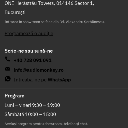
ONE Herăstrău Towers, 014146 Sector 1,
București
Intrarea în showroom se face din Bd. Alexandru Șerbănescu.
Programează o audiție
Scrie-ne sau sună-ne
+40 728 091 091
info@audiomonkey.ro
Intreaba-ne pe
WhatsApp
Program
Luni – vineri 9:30 – 19:00
Sâmbătă 10:00 – 15:00
Același program pentru showroom, telefon și chat.