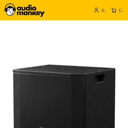
Sign in
Cos de produse