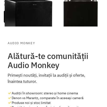
3.999 lei
6.499 lei
Vezi opțiuni
AUDIO MONKEY
Alătură-te comunității
Audio Monkey
Primești noutăți, invitații la audiții și oferte,
înaintea tuturor.
Audiții în showroom: stereo și home cinema
Denon vs Marantz, comparate în aceeași cameră
Produse noi și stoc limitat