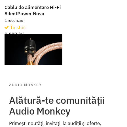
Cablu de alimentare Hi-Fi
SilentPower Nova
1
recenzie
În stoc
1.099 lei
1.499 lei
AUDIO MONKEY
Alătură-te comunității
Audio Monkey
Primești noutăți, invitații la audiții și oferte,