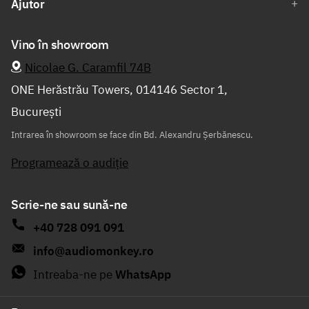
Ajutor
Vino în showroom
Nicolae G. Caramfil 74B
ONE Herăstrău Towers, 014146 Sector 1,
București
Intrarea în showroom se face din Bd. Alexandru Șerbănescu.
Programează o audiție
Scrie-ne sau sună-ne
+40 728 091 091
info@audiomonkey.ro
Intreaba-ne pe
WhatsApp