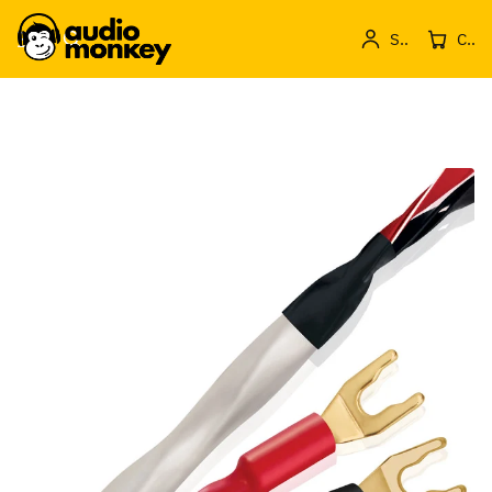
Sign in
Cos de produse