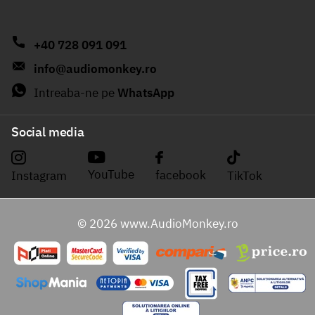
+40 728 091 091
info@audiomonkey.ro
Intreaba-ne pe
WhatsApp
Social media
YouTube
facebook
Instagram
TikTok
©
2026
www.AudioMonkey.ro