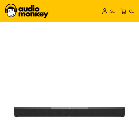
Sign in
Cos de produse