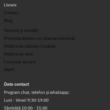
Livrare
Contact
Blog
Termeni și condiții
Protectia datelor cu caracter personal
Politica de utilizare Cookies
Politica de retur
Formular service
ANPC
Date contact
Program chat, telefon și whatsapp:
Luni - Vineri 9:30-19:00
Sâmbătă 10:00 - 15:00