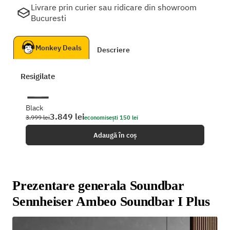
Livrare prin curier sau ridicare din showroom
Bucuresti
Monkey Deals
Descriere
Resigilate
Black
3.849 lei
3.999 lei
economisești 150 lei
Adaugă în coș
Prezentare generala Soundbar
Sennheiser Ambeo Soundbar I Plus