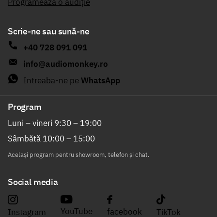
Programează o audiție
Scrie-ne sau sună-ne
+40 728 091 091
info@audiomonkey.ro
Intreaba-ne pe
WhatsApp
Program
Luni – vineri 9:30 – 19:00
Sâmbătă 10:00 – 15:00
Același program pentru showroom, telefon și chat.
Social media
YouTube
facebook
Instagram
TikTok