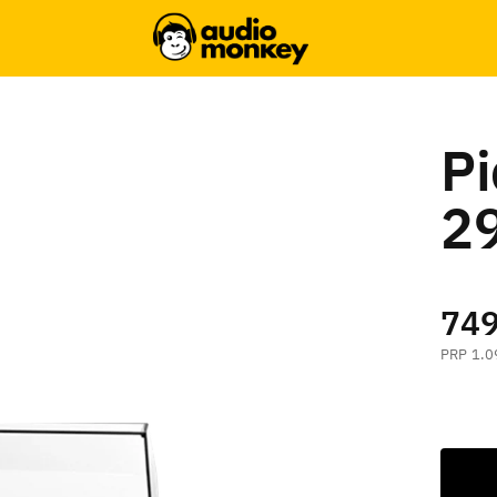
Pi
2
749
1.0