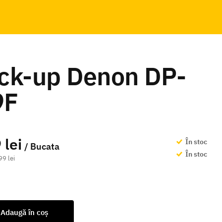
ck-up Denon DP-
9F
 lei
În stoc
/ Bucata
În stoc
99 lei
Adaugă în coș