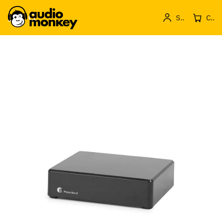
Sign in
Cos de produse