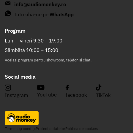
info@audiomonkey.ro
Intreaba-ne pe
WhatsApp
Program
Luni – vineri 9:30 – 19:00
Sâmbătă 10:00 – 15:00
Același program pentru showroom, telefon și chat.
Social media
YouTube
facebook
Instagram
TikTok
Termeni și condiții
Protecția datelor
Politica de cookies