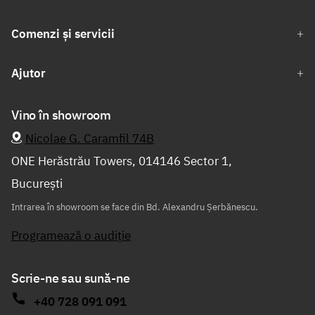
Comenzi și servicii
Ajutor
Vino în showroom
Nicolae G. Caramfil 74B
ONE Herăstrău Towers, 014146 Sector 1,
București
Intrarea în showroom se face din Bd. Alexandru Șerbănescu.
Programează o audiție
Scrie-ne sau sună-ne
+40 728 091 091