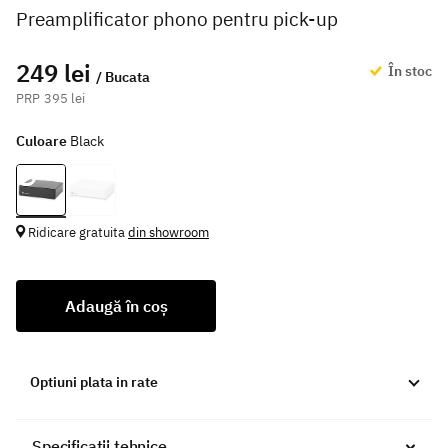
Preamplificator phono pentru pick-up
249 lei
În stoc
/ Bucata
395 lei
Culoare
Black
Ridicare gratuita
din showroom
Adaugă în coș
Optiuni plata in rate
Specificații tehnice