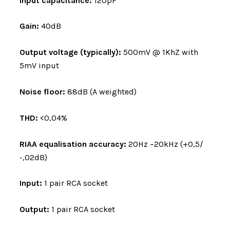
Input capacitance:
120pF
Gain:
40dB
Output voltage (typically):
500mV @ 1KhZ with
5mV input
Noise floor:
88dB (A weighted)
THD:
<0,04%
RIAA equalisation accuracy:
20Hz –20kHz (+0,5/
-,02dB)
Input:
1 pair RCA socket
Output:
1 pair RCA socket