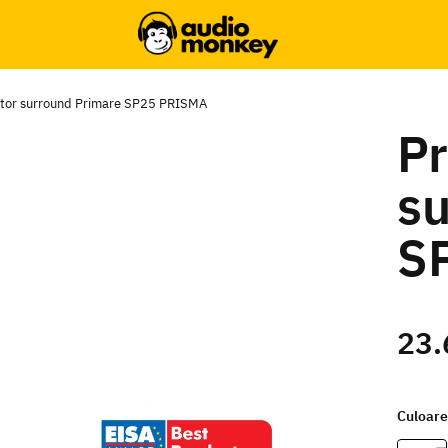
ator surround Primare SP25 PRISMA
Pr
su
S
23.
Culoar