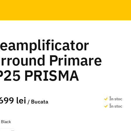
eamplificator
rround Primare
P25 PRISMA
699 lei
În stoc
/ Bucata
În stoc
e
Black