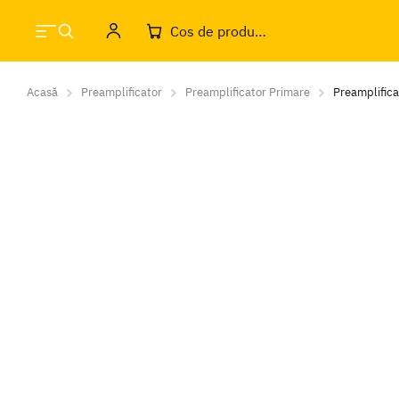
Cos de produse
Acasă
Preamplificator
Preamplificator Primare
Preamplific