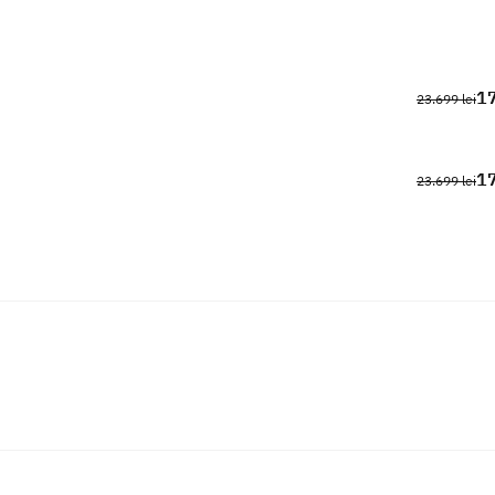
17
23.699 lei
17
23.699 lei