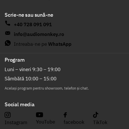
Scrie-ne sau sună-ne
+40 728 091 091
info@audiomonkey.ro
Intreaba-ne pe
WhatsApp
Program
Luni – vineri 9:30 – 19:00
Sâmbătă 10:00 – 15:00
Același program pentru showroom, telefon și chat.
Social media
YouTube
facebook
Instagram
TikTok