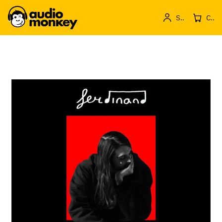
Sign in
Cos de produse