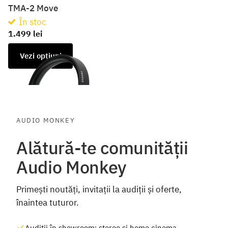
TMA-2 Move
În stoc
1.499 lei
Vezi opțiuni
AUDIO MONKEY
Alătură-te comunității
Audio Monkey
Primești noutăți, invitații la audiții și oferte,
înaintea tuturor.
Audiții în showroom: stereo și home cinema