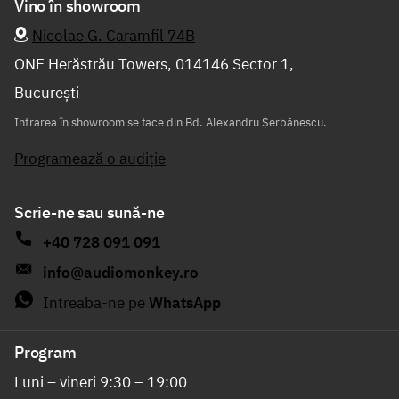
Vino în showroom
Nicolae G. Caramfil 74B
ONE Herăstrău Towers, 014146 Sector 1,
București
Intrarea în showroom se face din Bd. Alexandru Șerbănescu.
Programează o audiție
Scrie-ne sau sună-ne
+40 728 091 091
info@audiomonkey.ro
Intreaba-ne pe
WhatsApp
Program
Luni – vineri 9:30 – 19:00