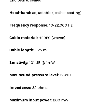
Enclosure:
sealed
Head-band:
adjustable (leather coating)
Frequency response:
10-22.000 Hz
Cable material:
HPOFC (woven)
Cable length:
1,25 m
Senstivity:
101 dB @ 1mW
Max. sound pressure level:
126dB
Impedance:
32 ohms
Maximum input power:
200 mW