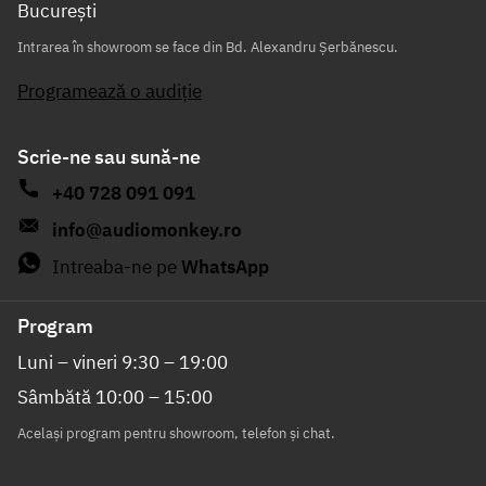
București
Intrarea în showroom se face din Bd. Alexandru Șerbănescu.
Programează o audiție
Scrie-ne sau sună-ne
+40 728 091 091
info@audiomonkey.ro
Intreaba-ne pe
WhatsApp
Program
Luni – vineri 9:30 – 19:00
Sâmbătă 10:00 – 15:00
Același program pentru showroom, telefon și chat.