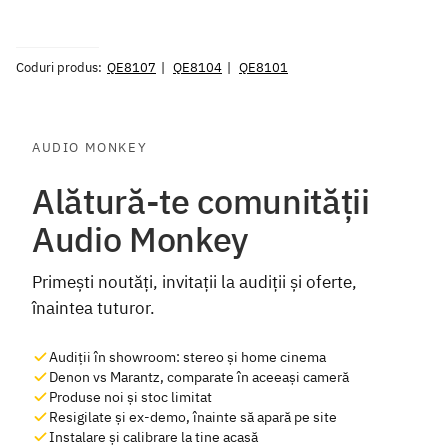
Coduri produs:
QE8107
QE8104
QE8101
AUDIO MONKEY
Alătură-te comunității
Audio Monkey
Primești noutăți, invitații la audiții și oferte,
înaintea tuturor.
Audiții în showroom: stereo și home cinema
Denon vs Marantz, comparate în aceeași cameră
Produse noi și stoc limitat
Resigilate și ex-demo, înainte să apară pe site
Instalare și calibrare la tine acasă