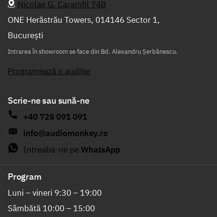
Nicolae G. Caramfil 74B
ONE Herăstrău Towers, 014146 Sector 1,
București
Intrarea în showroom se face din Bd. Alexandru Șerbănescu.
Programează o audiție
Scrie-ne sau sună-ne
+40 728 091 091
info@audiomonkey.ro
Intreaba-ne pe
WhatsApp
Program
Luni – vineri 9:30 – 19:00
Sâmbătă 10:00 – 15:00