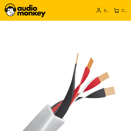
Sign in
Cos de produse