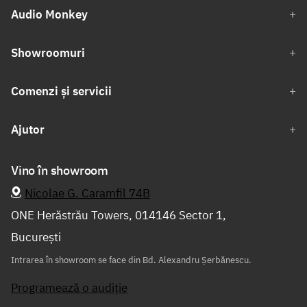
Audio Monkey
Showroomuri
Comenzi și servicii
Ajutor
Vino în showroom
Nicolae G. Caramfil 74B
ONE Herăstrău Towers, 014146 Sector 1,
București
Intrarea în showroom se face din Bd. Alexandru Șerbănescu.
Programează o audiție