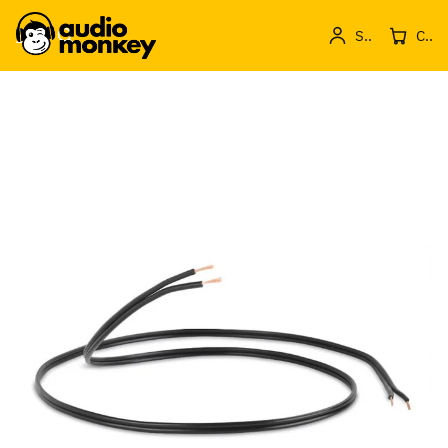
Sign in
Cos de produse