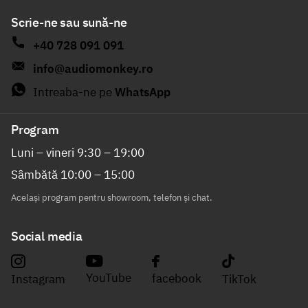
Scrie-ne sau sună-ne
+40 728 091 091
info@audiomonkey.ro
Intreaba-ne pe
WhatsApp
Program
Luni – vineri 9:30 – 19:00
Sâmbătă 10:00 – 15:00
Același program pentru showroom, telefon și chat.
Social media
YouTube
facebook
Instagram
TikTok