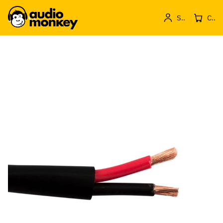
Sign in
Cos de produse