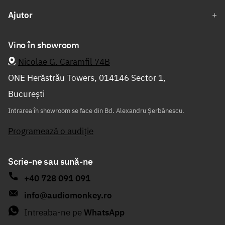
Ajutor
Vino în showroom
Nicolae G. Caramfil 74B
ONE Herăstrău Towers, 014146 Sector 1,
București
Intrarea în showroom se face din Bd. Alexandru Șerbănescu.
Programează o audiție
Scrie-ne sau sună-ne
+40 728 091 091
info@audiomonkey.ro
Intreaba-ne pe
WhatsApp