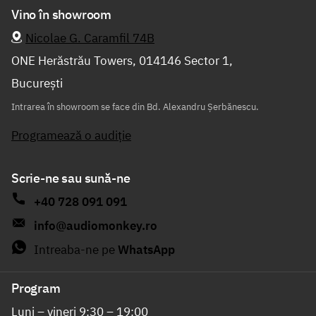
Vino în showroom
Nicolae G. Caramfil 74B
ONE Herăstrău Towers, 014146 Sector 1,
București
Intrarea în showroom se face din Bd. Alexandru Șerbănescu.
Programează o audiție
Scrie-ne sau sună-ne
+40 728 091 091
info@audiomonkey.ro
Intreaba-ne pe
WhatsApp
Program
Luni – vineri 9:30 – 19:00