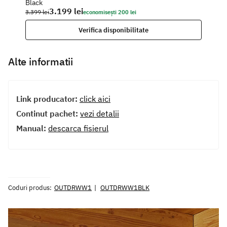
Black
3.199 lei
3.399 lei
economisești 200 lei
Verifica disponibilitate
Alte informatii
Link producator:
click aici
Continut pachet:
vezi detalii
Manual:
descarca fisierul
Coduri produs:
OUTDRWW1
OUTDRWW1BLK