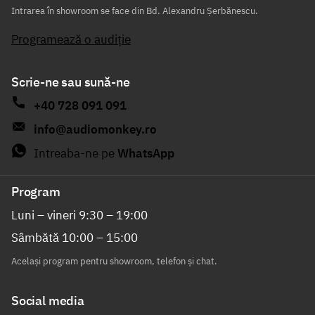
Intrarea în showroom se face din Bd. Alexandru Șerbănescu.
Programează o audiție
Scrie-ne sau sună-ne
+40 728 091 091
info@audiomonkey.ro
Intreaba-ne pe
WhatsApp
Program
Luni – vineri 9:30 – 19:00
Sâmbătă 10:00 – 15:00
Același program pentru showroom, telefon și chat.
Social media