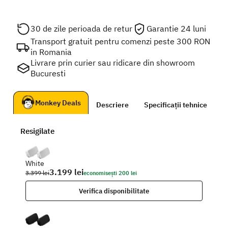
30 de zile perioada de retur
Garantie 24 luni
Transport gratuit pentru comenzi peste 300 RON
in Romania
Livrare prin curier sau ridicare din showroom
Bucuresti
Monkey Deals
Descriere
Specificații tehnice
D
Resigilate
White
3.199 lei
3.399 lei
economisești 200 lei
Verifica disponibilitate