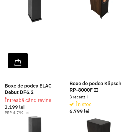
Boxe de podea Klipsch
Boxe de podea ELAC
RP-8000F II
Debut DF6.2
3
recenzii
Întreabă când revine
În stoc
2.199 lei
6.799 lei
4.799 lei
8.498 lei
Vezi opțiuni