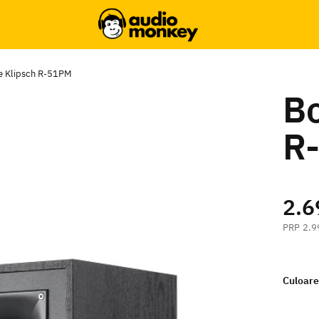
ve Klipsch R-51PM
Bo
R
2.6
2.9
Culoare