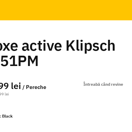
xe active Klipsch
-51PM
99 lei
Întreabă când revine
/ Pereche
99 lei
:
Black