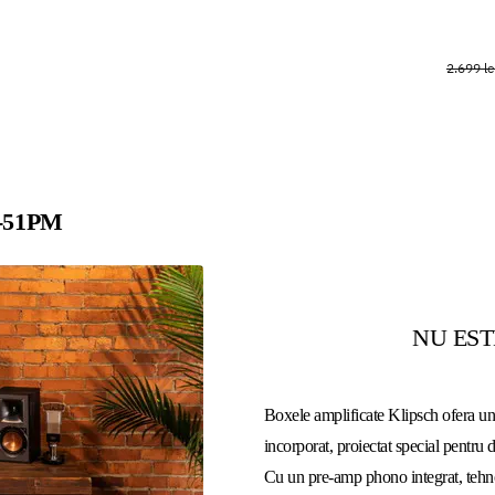
2.699 le
R-51PM
NU EST
Boxele amplificate Klipsch ofera un 
incorporat, proiectat special pentru 
Cu un pre-amp phono integrat, tehno