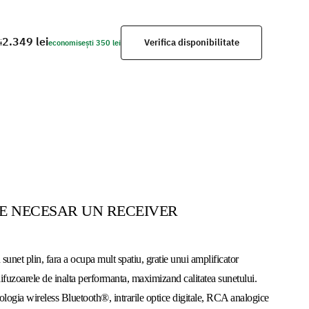
2.349 lei
Verifica disponibilitate
i
economisești 350 lei
E NECESAR UN RECEIVER
sunet plin, fara a ocupa mult spatiu, gratie unui amplificator
difuzoarele de inalta performanta, maximizand calitatea sunetului.
logia wireless Bluetooth®, intrarile optice digitale, RCA analogice