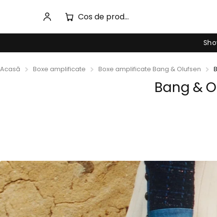
Cos de produse
Sho
Acasă
Boxe amplificate
Boxe amplificate Bang & Olufsen
Bang & O