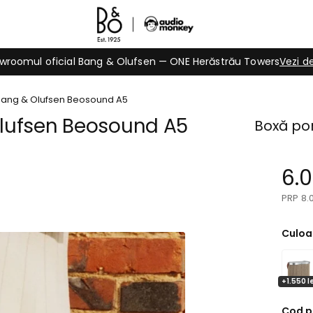
wroomul oficial Bang & Olufsen — ONE Herăstrău Towers
Vezi de
Bang & Olufsen Beosound A5
lufsen Beosound A5
Boxă port
6.0
8.
Culoa
+1.550 l
Cod p