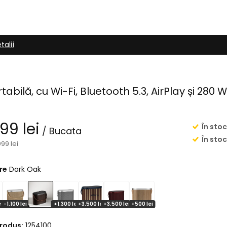
talii
abilă, cu Wi-Fi, Bluetooth 5.3, AirPlay și 280 W
99 lei
În stoc
/ Bucata
În stoc
099 lei
re
Dark Oak
ei
-1.100 lei
+1.300 lei
+3.500 lei
+3.500 lei
+500 lei
rodus:
1254100