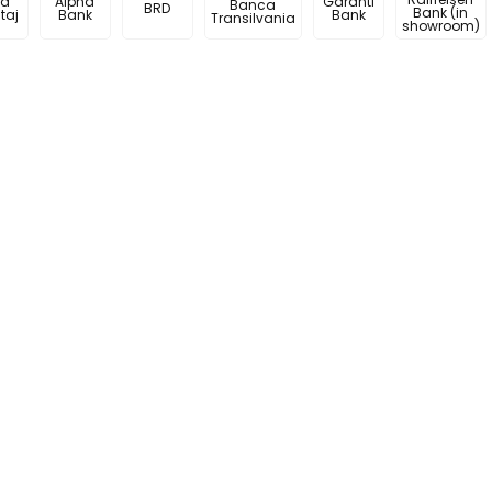
rd
Alpha
Garanti
Banca
BRD
Bank (in
taj
Bank
Bank
Transilvania
showroom)