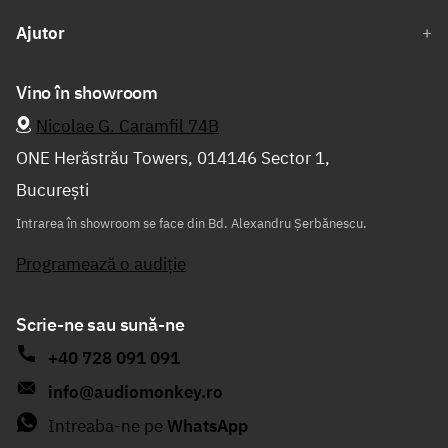
Ajutor
Vino în showroom
Nicolae G. Caramfil 74B
ONE Herăstrău Towers, 014146 Sector 1,
București
Intrarea în showroom se face din Bd. Alexandru Șerbănescu.
Programează o audiție
Scrie-ne sau sună-ne
+40 728 091 091
info@audiomonkey.ro
Intreaba-ne pe
WhatsApp