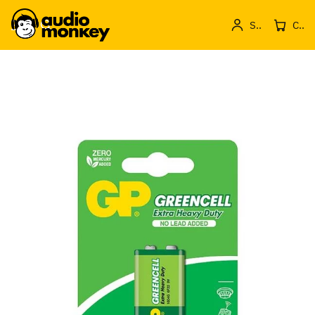
Sign in
Cos de produse