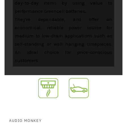
day-to-day items by using value to
performance Greencell batteries.
They're dependable, and offer an
economical, reliable power source for
medium to low-drain applications such as
self-standing or wall hanging timepieces.
An ideal choice for price-conscious
customers
AUDIO MONKEY