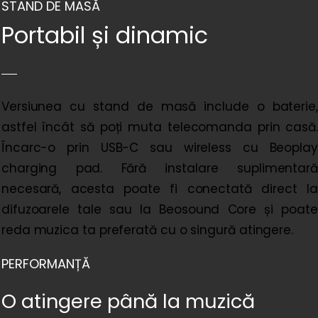
STAND DE MASĂ
Portabil și dinamic
Versiunea cu stand de masă include o baterie,
astfel încât să poți muta telecomanda prin casă.
Încarc-o prin USB-C sau wireless cu Beoplay
charging pad. Fără instalare suplimentară
necesară, acesta poate fi conectată direct la
difuzoarele tale sau la Beosound Core și poate
reda muzica ta preferată cu o singură atingere.
PERFORMANȚĂ
O atingere până la muzică