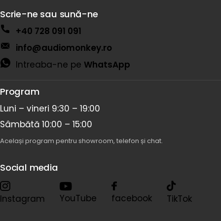
Scrie-ne sau sună-ne
+40 728 091 091
info@audiomonkey.ro
Intreaba-ne pe
WhatsApp
Program
Luni – vineri 9:30 – 19:00
Sâmbătă 10:00 – 15:00
Același program pentru showroom, telefon și chat.
Social media
YouTube
facebook
Instagram
TikTok