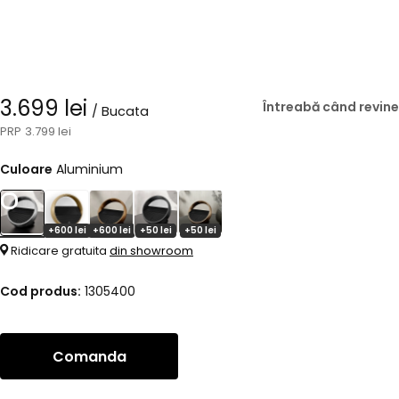
3.699 lei
Întreabă când revine
/ Bucata
3.799 lei
Culoare
Aluminium
+600 lei
+600 lei
+50 lei
+50 lei
Ridicare gratuita
din showroom
Cod produs:
1305400
Comanda