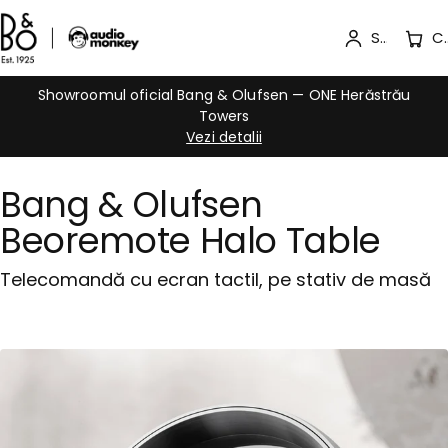
Sign in
Cos d
Showroomul oficial Bang & Olufsen — ONE Herăstrău
Towers
Vezi detalii
Bang & Olufsen
Beoremote Halo Table
Telecomandă cu ecran tactil, pe stativ de masă