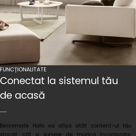
FUNCȚIONALITATE
Conectat la sistemul tău
de acasă
Beoremote Halo va afișa atât content-ul tău
stocat, cât și sursele de muzică încorporate.