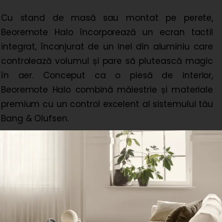
Cu stand de masă sau montat pe perete,
Beoremote Halo încorporează un ecran tactil
integrat, înconjurat de un inel din aluminiu care
controlează volumul și pare să plutească magic
în aer. Conceput ca o piesă de interior,
Beoremote Halo combină măiestrie și materiale
premium cu un control excelent al sistemului tău
Bang & Olufsen.