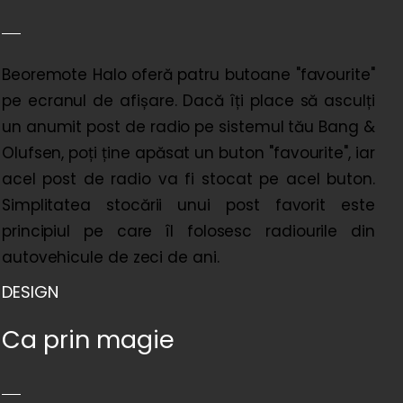
Beoremote Halo oferă patru butoane "favourite"
pe ecranul de afișare. Dacă îți place să asculți
un anumit post de radio pe sistemul tău Bang &
Olufsen, poți ține apăsat un buton "favourite", iar
acel post de radio va fi stocat pe acel buton.
Simplitatea stocării unui post favorit este
principiul pe care îl folosesc radiourile din
autovehicule de zeci de ani.
DESIGN
Ca prin magie