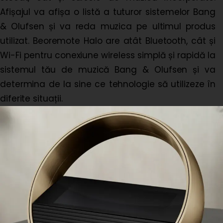
Afișajul va afișa o listă a tuturor sistemelor Bang
& Olufsen și va reda muzica pe ultimul produs
utilizat. Beoremote Halo are atât Bluetooth, cât și
Wi-Fi pentru conexiune wireless simplă și rapidă la
sistemul tău de muzică Bang & Olufsen și va
determina de la sine ce tehnologie să utilizeze în
diferite situații.