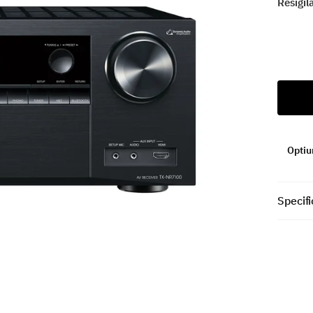
Resigil
Optiun
Specifi