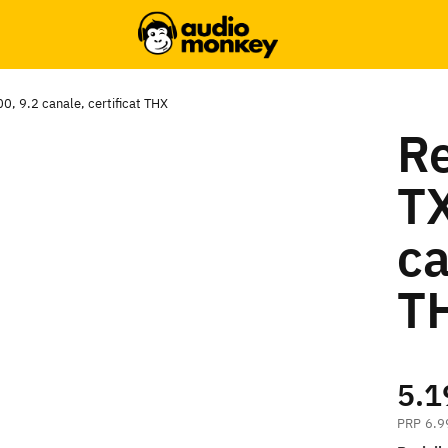
, 9.2 canale, certificat THX
Re
T
ca
T
5.1
6.9