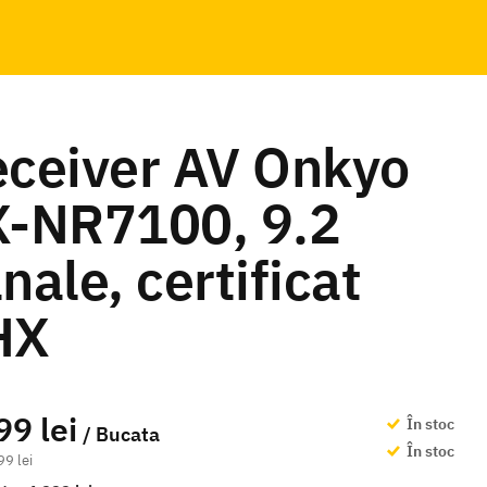
ceiver AV Onkyo
X-NR7100, 9.2
nale, certificat
HX
99 lei
În stoc
/ Bucata
În stoc
99 lei