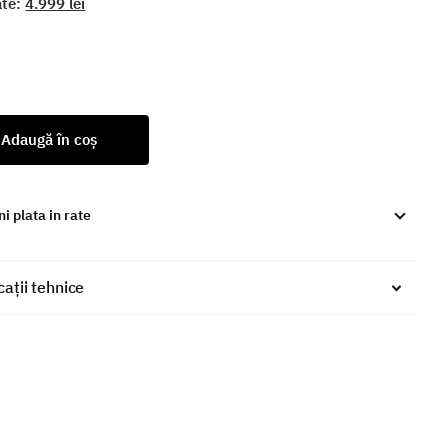
ate:
4.999 lei
Adaugă în coș
i plata in rate
cații tehnice