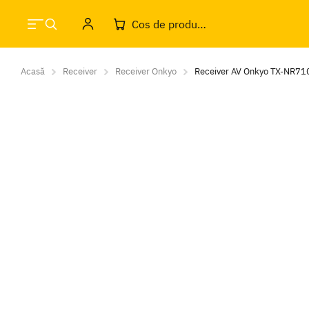
Cos de produse
Acasă
Receiver
Receiver Onkyo
Receiver AV Onkyo TX-NR7100