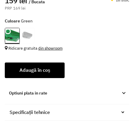
159 lei
/ Bucata
169 lei
Culoare
Green
Ridicare gratuita
din showroom
Adaugă în coș
Optiuni plata in rate
Specificații tehnice