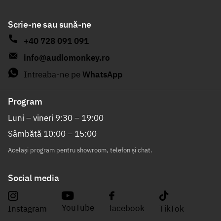
Scrie-ne sau sună-ne
+40 728 091 091
info@audiomonkey.ro
Intreaba-ne pe
WhatsApp
Program
Luni – vineri 9:30 – 19:00
Sâmbătă 10:00 – 15:00
Același program pentru showroom, telefon și chat.
Social media
YouTube
facebook
Instagram
TikTok