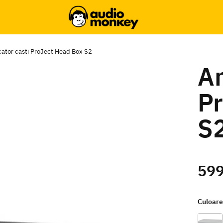
cator casti ProJect Head Box S2
Am
Pr
S
599
Culoar