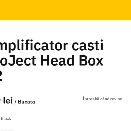
plificator casti
oJect Head Box
2
 lei
Întreabă când revine
/ Bucata
e
Black