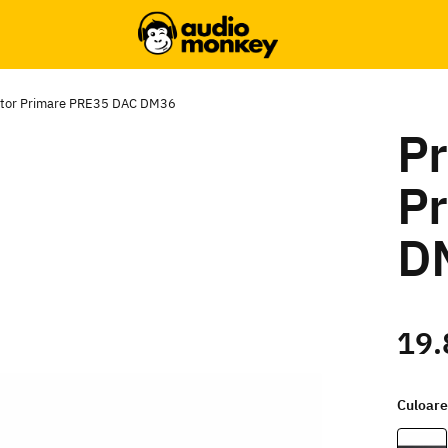
ator Primare PRE35 DAC DM36
Pr
P
D
19.
Culoar