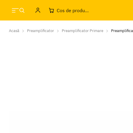
Cos de produse
Acasă
Preamplificator
Preamplificator Primare
Preamplific