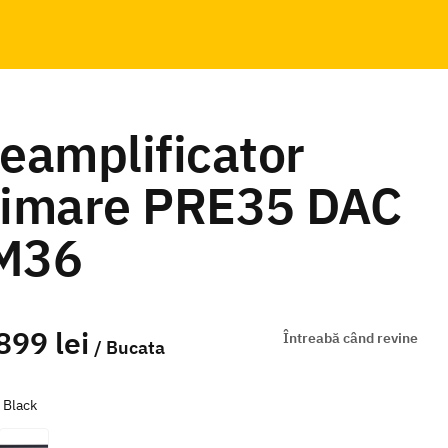
eamplificator
rimare PRE35 DAC
M36
899 lei
Întreabă când revine
/ Bucata
e
Black